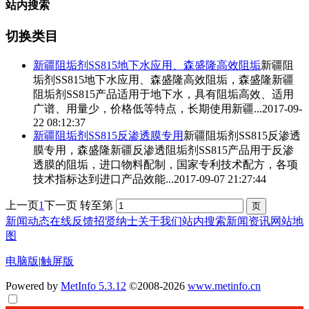
站内搜索
切换类目
新疆阻垢剂
SS815地下水应用、森盛隆高效阻垢
新疆阻
垢剂
SS815地下水应用、森盛隆高效阻垢，森盛隆
新疆
阻垢剂
SS815产品适用于地下水，具有阻垢高效、适用
广谱、用量少，价格低等特点，长期使用新疆...
2017-09-
22 08:12:37
新疆阻垢剂
SS815反渗透膜专用
新疆阻垢剂
SS815反渗透
膜专用，森盛隆新疆反渗透阻垢剂SS815产品用于反渗
透膜的阻垢，进口物料配制，国家专利技术配方，各项
技术指标达到进口产品效能...
2017-09-07 21:27:44
上一页
1
下一页
转至第
新闻动态
在线反馈
招贤纳士
关于我们
站内搜索
新闻资讯
网站地
图
电脑版
|
触屏版
Powered by
MetInfo 5.3.12
©2008-2026
www.metinfo.cn