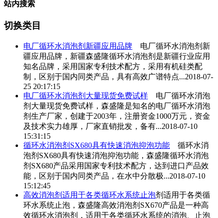
站内搜索
切换类目
电厂
循环水消泡剂
新疆应用品牌
电厂
循环水消泡剂
新
疆应用品牌，新疆森盛隆
循环水消泡剂
是新疆行业应用
知名品牌，采用国家专利技术配方，采用有机硅类配
制，区别于国内同类产品，具有高效广谱特点...
2018-07-
25 20:17:15
电厂
循环水消泡剂
大量现货免费试样
电厂
循环水消泡
剂
大量现货免费试样，森盛隆是知名的电厂
循环水消泡
剂
生产厂家，创建于2003年，注册资金1000万元，资金
及技术实力雄厚，厂家直销批发，备有...
2018-07-10
15:31:15
循环水消泡剂
SX680具有快速消泡抑泡功能
循环水消
泡剂
SX680具有快速消泡抑泡功能，森盛隆
循环水消泡
剂
SX680产品采用国家专利技术配方，达到进口产品效
能，区别于国内同类产品，在水中分散极...
2018-07-10
15:12:45
高效消泡剂适用于各类循环水系统止泡
剂适用于各类循
环水系统止泡，森盛隆高效消泡剂SX670产品是一种高
效
循环水消泡剂
，适用于各类循环水系统的消泡、止泡