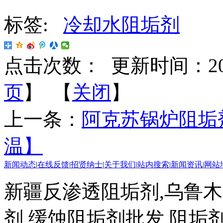
标签:
冷却水阻垢剂
点击次数：
更新时间：2018-
页
】 【
关闭
】
上一条：
阿克苏锅炉阻垢
温】
新闻动态
|
在线反馈
|
招贤纳士
|
关于我们
|
站内搜索
|
新闻资讯
|
网站
新疆反渗透阻垢剂,乌鲁
剂,缓蚀阻垢剂批发,阻垢