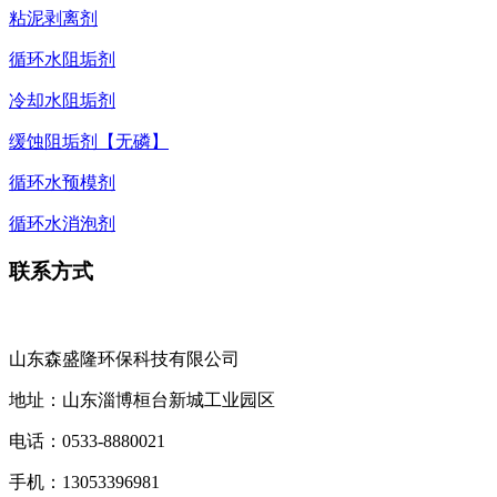
粘泥剥离剂
循环水阻垢剂
冷却水阻垢剂
缓蚀阻垢剂【无磷】
循环水预模剂
循环水消泡剂
联系方式
山东森盛隆环保科技有限公司
地址：
山东淄博桓台新城工业园区
电话：
0533-8880021
手机：
13053396981